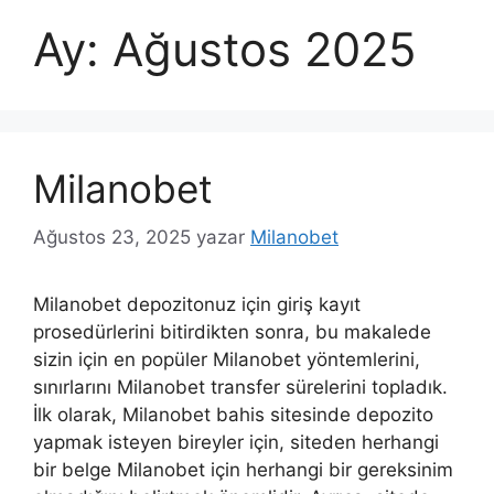
Ay:
Ağustos 2025
Milanobet
Ağustos 23, 2025
yazar
Milanobet
Milanobet depozitonuz için giriş kayıt
prosedürlerini bitirdikten sonra, bu makalede
sizin için en popüler Milanobet yöntemlerini,
sınırlarını Milanobet transfer sürelerini topladık.
İlk olarak, Milanobet bahis sitesinde depozito
yapmak isteyen bireyler için, siteden herhangi
bir belge Milanobet için herhangi bir gereksinim