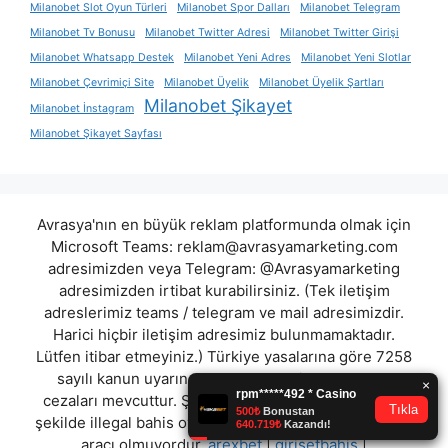
Milanobet Slot Oyun Türleri
Milanobet Spor Dalları
Milanobet Telegram
Milanobet Tv Bonusu
Milanobet Twitter Adresi
Milanobet Twitter Girişi
Milanobet Whatsapp Destek
Milanobet Yeni Adres
Milanobet Yeni Slotlar
Milanobet Çevrimiçi Site
Milanobet Üyelik
Milanobet Üyelik Şartları
Milanobet Şikayet
Milanobet İnstagram
Milanobet Şikayet Sayfası
Avrasya'nın en büyük reklam platformunda olmak için
Microsoft Teams:
reklam@avrasyamarketing.com
adresimizden veya Telegram: @Avrasyamarketing
adresimizden irtibat kurabilirsiniz. (Tek iletişim
adreslerimiz teams / telegram ve mail adresimizdir.
Harici hiçbir iletişim adresimiz bulunmamaktadır.
Lütfen itibar etmeyiniz.) Türkiye yasalarına göre 7258
sayılı kanun uyarınca yasa dışı bahis oynamanın
cezaları mevcuttur. Şu an bulunduğunuz site hiç bir
şekilde illegal bahis oyunları oynatmıyor ve oynamaya
aracı olmuyordur.
arexbet
|
girisefbahis
|