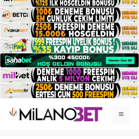
İçeriğe
atla
Menü