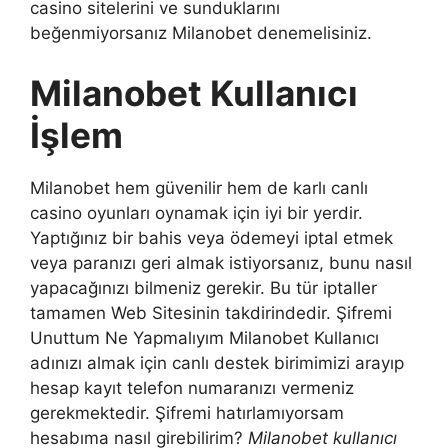
casino sitelerini ve sunduklarını
beğenmiyorsanız Milanobet denemelisiniz.
Milanobet Kullanıcı
İşlem
Milanobet hem güvenilir hem de karlı canlı
casino oyunları oynamak için iyi bir yerdir.
Yaptığınız bir bahis veya ödemeyi iptal etmek
veya paranızı geri almak istiyorsanız, bunu nasıl
yapacağınızı bilmeniz gerekir. Bu tür iptaller
tamamen Web Sitesinin takdirindedir. Şifremi
Unuttum Ne Yapmalıyım Milanobet Kullanıcı
adınızı almak için canlı destek birimimizi arayıp
hesap kayıt telefon numaranızı vermeniz
gerekmektedir. Şifremi hatırlamıyorsam
hesabıma nasıl girebilirim?
Milanobet kullanıcı