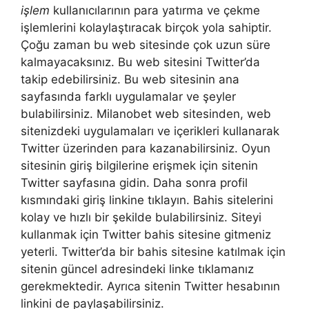
işlem
kullanıcılarının para yatırma ve çekme
işlemlerini kolaylaştıracak birçok yola sahiptir.
Çoğu zaman bu web sitesinde çok uzun süre
kalmayacaksınız. Bu web sitesini Twitter’da
takip edebilirsiniz. Bu web sitesinin ana
sayfasında farklı uygulamalar ve şeyler
bulabilirsiniz. Milanobet web sitesinden, web
sitenizdeki uygulamaları ve içerikleri kullanarak
Twitter üzerinden para kazanabilirsiniz. Oyun
sitesinin giriş bilgilerine erişmek için sitenin
Twitter sayfasına gidin. Daha sonra profil
kısmındaki giriş linkine tıklayın. Bahis sitelerini
kolay ve hızlı bir şekilde bulabilirsiniz. Siteyi
kullanmak için Twitter bahis sitesine gitmeniz
yeterli. Twitter’da bir bahis sitesine katılmak için
sitenin güncel adresindeki linke tıklamanız
gerekmektedir. Ayrıca sitenin Twitter hesabının
linkini de paylaşabilirsiniz.