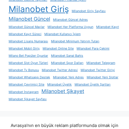
Milanobet Giriş
Milanobet Giriş Sayfası
Milanobet Güncel
Milanobet Güncel Adres
Milanobet Güncel Maçlar
Milanobet Her Platforma Uygun
Milanobet Kayıt
Milanobet Kayıt Süreci
Milanobet Kullanıcı İşlem
Milanobet Lisans Numarası
Milanobet Minimum Yatırım Tutarı
Milanobet Mobil Giriş
Milanobet Online Site
Milanobet Para Çekimi
Milano Bet Popüler Oyunlar
Milanobet Sanal Bahis
Milanobet Slot Oyun Türleri
Milanobet Spor Dalları
Milanobet Telegram
Milanobet Tv Bonusu
Milanobet Twitter Adresi
Milanobet Twitter Girişi
Milanobet Whatsapp Destek
Milanobet Yeni Adres
Milanobet Yeni Slotlar
Milanobet Çevrimiçi Site
Milanobet Üyelik
Milanobet Üyelik Şartları
Milanobet Şikayet
Milanobet İnstagram
Milanobet Şikayet Sayfası
Avrasya'nın en büyük reklam platformunda olmak için