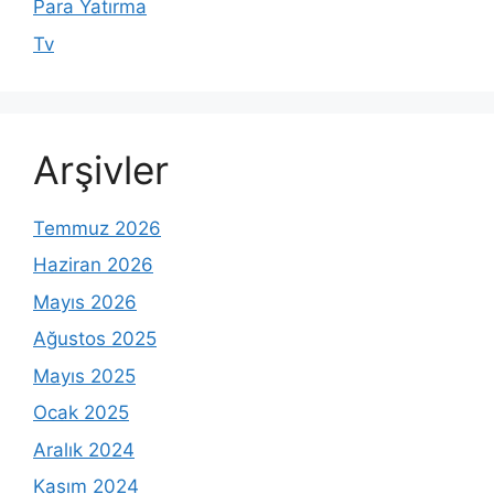
Para Yatırma
Tv
Arşivler
Temmuz 2026
Haziran 2026
Mayıs 2026
Ağustos 2025
Mayıs 2025
Ocak 2025
Aralık 2024
Kasım 2024