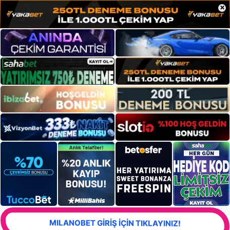
×
MILANOBET GİRİŞ İÇİN TIKLAYINIZ!