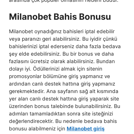
arasında çok popüler olmasının nedeni budur.
Milanobet Bahis Bonusu
Milanobet oynadığınız bahisleri iptal edebilir
veya paranızı geri alabilirsiniz. Bu iyidir çünkü
bahislerinizi iptal ederseniz daha fazla bedava
şey elde edebilirsiniz. Bu bir bonus ve daha
fazlasını ücretsiz olarak alabilirsiniz. Bundan
dolayı iyi. Ödüllerinizi almak için sitenin
promosyonlar bölümüne giriş yapmanız ve
ardından canlı destek hattına giriş yapmanız
gerekmektedir. Ana sayfanın sağ alt kısmında
yer alan canlı destek hattına giriş yaparak site
üzerinden bonus talebinde bulunabilirsiniz. Bu
adımları tamamladıktan sonra site isteğinizi
değerlendirecektir. Bu nedenle bedava bahis
bonusu alabilmeniz için
Milanobet giriş