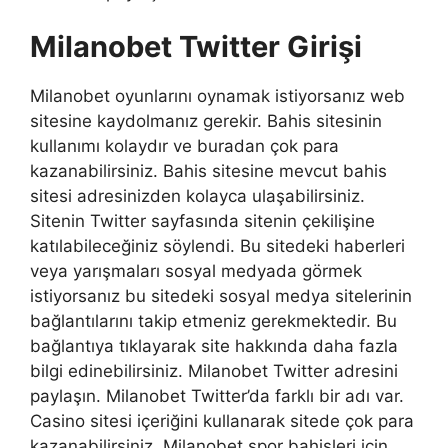
Milanobet Twitter Girişi
Milanobet oyunlarını oynamak istiyorsanız web
sitesine kaydolmanız gerekir. Bahis sitesinin
kullanımı kolaydır ve buradan çok para
kazanabilirsiniz. Bahis sitesine mevcut bahis
sitesi adresinizden kolayca ulaşabilirsiniz.
Sitenin Twitter sayfasında sitenin çekilişine
katılabileceğiniz söylendi. Bu sitedeki haberleri
veya yarışmaları sosyal medyada görmek
istiyorsanız bu sitedeki sosyal medya sitelerinin
bağlantılarını takip etmeniz gerekmektedir. Bu
bağlantıya tıklayarak site hakkında daha fazla
bilgi edinebilirsiniz. Milanobet Twitter adresini
paylaşın. Milanobet Twitter’da farklı bir adı var.
Casino sitesi içeriğini kullanarak sitede çok para
kazanabilirsiniz. Milanobet spor bahisleri için