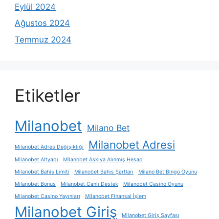
Eylül 2024
Ağustos 2024
Temmuz 2024
Etiketler
Milanobet
Milano Bet
Milanobet Adresi
Milanobet Adres Değişikliği
Milanobet Altyapı
Milanobet Askıya Alınmış Hesap
Milanobet Bahis Limiti
Milanobet Bahis Şartları
Milano Bet Bingo Oyunu
Milanobet Bonus
Milanobet Canlı Destek
Milanobet Casino Oyunu
Milanobet Casino Yayınları
Milanobet Finansal İşlem
Milanobet Giriş
Milanobet Giriş Sayfası