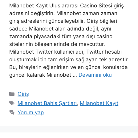
Milanobet Kayıt Uluslararası Casino Sitesi giriş
adresini değiştirin. Milanobet zaman zaman
giriş adreslerini güncelleyebilir. Giriş bilgileri
sadece Milanobet alan adında değil, aynı
zamanda piyasadaki tüm yasa dışı casino
sitelerinin bileşenlerinde de mevcuttur.
Milanobet Twitter kullanıcı adı, Twitter hesabı
oluşturmak için tam erişim sağlayan tek adrestir.
Bu, bireylerin eğlenirken ve en güncel konularda
güncel kalarak Milanobet …
Devamını oku
Kategoriler
Giriş
Etiketler
Milanobet Bahis Şartları
,
Milanobet Kayıt
Yorum yap