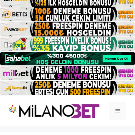
İçeriğe
atla
Menü