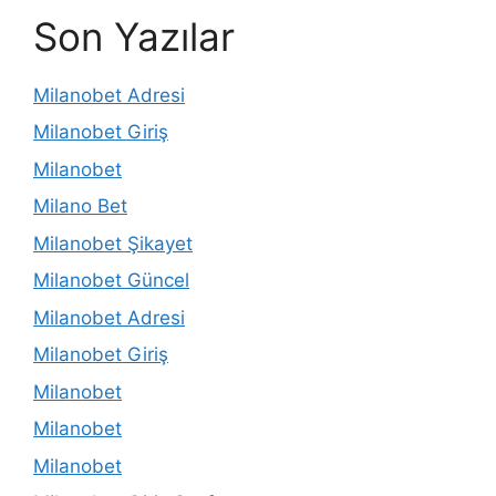
Son Yazılar
Milanobet Adresi
Milanobet Giriş
Milanobet
Milano Bet
Milanobet Şikayet
Milanobet Güncel
Milanobet Adresi
Milanobet Giriş
Milanobet
Milanobet
Milanobet