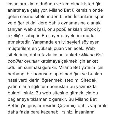
insanlara kim olduğunu ve kim olmak istediğini
anlatmaya çalışıyor. Milano Bet ülkemizin önde
gelen casino sitelerinden biridir. İnsanların spor
ve diğer etkinliklere bahis oynamasına olanak
tanıyan web sitesi, onu popüler kılan birçok iyi
özelliğe sahiptir. Bu sayede üyelerini mutlu
etmektedir. Yarışmada en iyi şeyleri söyleyen
müşterilere en yüksek puan verilecek. Web
sitelerinin, daha fazla insanı ankete
Milano Bet
popüler oyunlar
katılmaya çekmek için anket
ödülleri sunması gerekir. Milano Bet yatırım için
herhangi bir bonusu olup olmadığını ve bunları
nasıl verdiklerini öğrenmek istedim. Sitedeki
yatırımlarla ilgili tüm bonusları bu yazımızda
bulabilirsiniz. Bu web sitesine gitmek için bu
bağlantıya tıklamanız gerekir. Bu Milano Bet
Betting’in giriş adresidir. Çevrimiçi bahis yaparak
daha fazla para kazanabilirsiniz. İnsanların