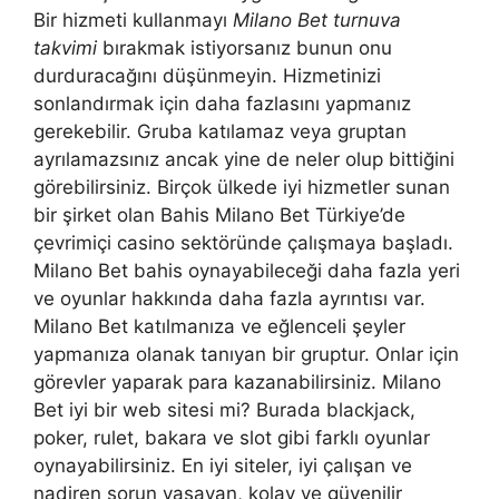
Bir hizmeti kullanmayı
Milano Bet turnuva
takvimi
bırakmak istiyorsanız bunun onu
durduracağını düşünmeyin. Hizmetinizi
sonlandırmak için daha fazlasını yapmanız
gerekebilir. Gruba katılamaz veya gruptan
ayrılamazsınız ancak yine de neler olup bittiğini
görebilirsiniz. Birçok ülkede iyi hizmetler sunan
bir şirket olan Bahis Milano Bet Türkiye’de
çevrimiçi casino sektöründe çalışmaya başladı.
Milano Bet bahis oynayabileceği daha fazla yeri
ve oyunlar hakkında daha fazla ayrıntısı var.
Milano Bet katılmanıza ve eğlenceli şeyler
yapmanıza olanak tanıyan bir gruptur. Onlar için
görevler yaparak para kazanabilirsiniz. Milano
Bet iyi bir web sitesi mi? Burada blackjack,
poker, rulet, bakara ve slot gibi farklı oyunlar
oynayabilirsiniz. En iyi siteler, iyi çalışan ve
nadiren sorun yaşayan, kolay ve güvenilir