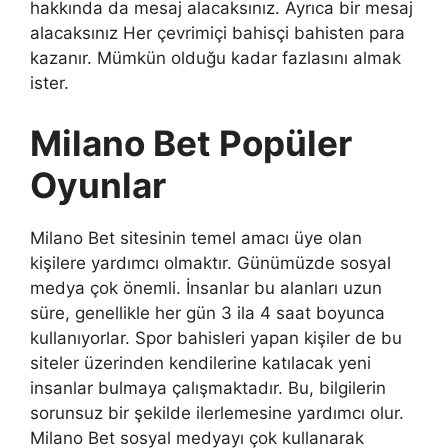
hakkında da mesaj alacaksınız. Ayrıca bir mesaj
alacaksınız Her çevrimiçi bahisçi bahisten para
kazanır. Mümkün olduğu kadar fazlasını almak
ister.
Milano Bet Popüler
Oyunlar
Milano Bet sitesinin temel amacı üye olan
kişilere yardımcı olmaktır. Günümüzde sosyal
medya çok önemli. İnsanlar bu alanları uzun
süre, genellikle her gün 3 ila 4 saat boyunca
kullanıyorlar. Spor bahisleri yapan kişiler de bu
siteler üzerinden kendilerine katılacak yeni
insanlar bulmaya çalışmaktadır. Bu, bilgilerin
sorunsuz bir şekilde ilerlemesine yardımcı olur.
Milano Bet sosyal medyayı çok kullanarak