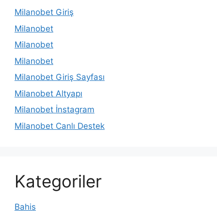
Milanobet Giriş
Milanobet
Milanobet
Milanobet
Milanobet Giriş Sayfası
Milanobet Altyapı
Milanobet İnstagram
Milanobet Canlı Destek
Kategoriler
Bahis