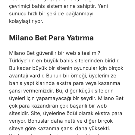
çevrimiçi bahis sistemlerine sahiptir. Yeni
sunucu hızlı bir şekilde bağlanmayı
kolaylaştırıyor.
Milano Bet Para Yatırma
Milano Bet güvenilir bir web sitesi mi?
Türkiye’nin en büyük bahis sitelerinden biridir.
Bu kadar büyük bir sitenin oyuncular için birçok
avantajı vardır. Bunun bir örneği, üyelerimize
bahis yaptıklarında ekstra para veya kazanma
şansı vermemizdir. Bu, diğer küçük sitelerin
üyeleri için yapamayacağı bir şeydir. Milano Bet
çok para kazandıran çok başarılı bir web
sitesidir. Site, üyelerine ödül olarak ekstra para
veriyor. Bonuslar daha netti ve diğer birçok
siteye göre kazanma şansı daha yüksekti.