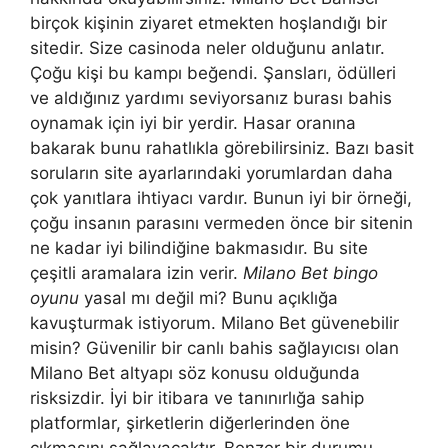
birçok kişinin ziyaret etmekten hoşlandığı bir
sitedir. Size casinoda neler olduğunu anlatır.
Çoğu kişi bu kampı beğendi. Şansları, ödülleri
ve aldığınız yardımı seviyorsanız burası bahis
oynamak için iyi bir yerdir. Hasar oranına
bakarak bunu rahatlıkla görebilirsiniz. Bazı basit
soruların site ayarlarındaki yorumlardan daha
çok yanıtlara ihtiyacı vardır. Bunun iyi bir örneği,
çoğu insanın parasını vermeden önce bir sitenin
ne kadar iyi bilindiğine bakmasıdır. Bu site
çeşitli aramalara izin verir.
Milano Bet bingo
oyunu
yasal mı değil mi? Bunu açıklığa
kavuşturmak istiyorum. Milano Bet güvenebilir
misin? Güvenilir bir canlı bahis sağlayıcısı olan
Milano Bet altyapı söz konusu olduğunda
risksizdir. İyi bir itibara ve tanınırlığa sahip
platformlar, şirketlerin diğerlerinden öne