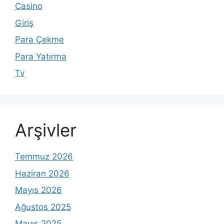
Casino
Giriş
Para Çekme
Para Yatırma
Tv
Arşivler
Temmuz 2026
Haziran 2026
Mayıs 2026
Ağustos 2025
Mayıs 2025