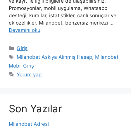
ve kayıt ile ilgili bilgilere de ulaşabilirsiniz.
Promosyonlar, mobil uygulama, Whatsapp
desteği, kurallar, istatistikler, canlı sonuçlar ve
ek özellikler. Milanobet, benzersiz merkezi …
Devamını oku
Kategoriler
Giriş
Etiketler
Milanobet Askıya Alınmış Hesap
,
Milanobet
Mobil Giriş
Yorum yap
Son Yazılar
Milanobet Adresi