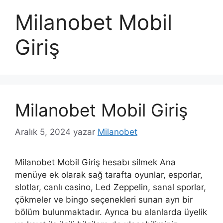
Milanobet Mobil
Giriş
Milanobet Mobil Giriş
Aralık 5, 2024
yazar
Milanobet
Milanobet Mobil Giriş hesabı silmek Ana
menüye ek olarak sağ tarafta oyunlar, esporlar,
slotlar, canlı casino, Led Zeppelin, sanal sporlar,
çökmeler ve bingo seçenekleri sunan ayrı bir
bölüm bulunmaktadır. Ayrıca bu alanlarda üyelik