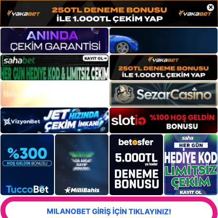
×
MILANOBET GİRİŞ İÇİN TIKLAYINIZ!