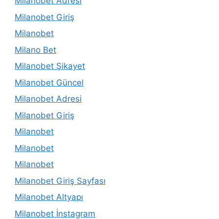
Milanobet Adresi
Milanobet Giriş
Milanobet
Milano Bet
Milanobet Şikayet
Milanobet Güncel
Milanobet Adresi
Milanobet Giriş
Milanobet
Milanobet
Milanobet
Milanobet Giriş Sayfası
Milanobet Altyapı
Milanobet İnstagram