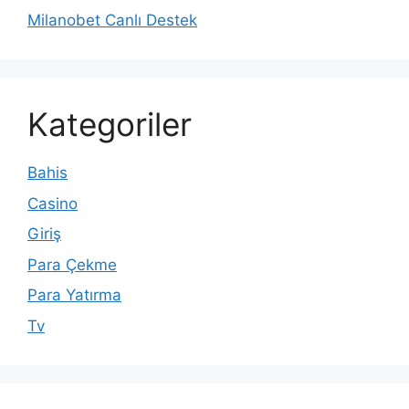
Milanobet Canlı Destek
Kategoriler
Bahis
Casino
Giriş
Para Çekme
Para Yatırma
Tv