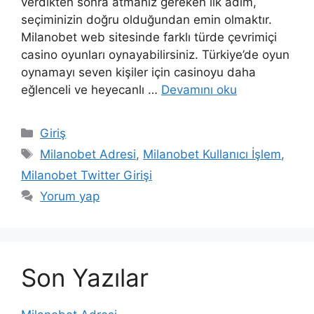
verdikten sonra atmanız gereken ilk adım,
seçiminizin doğru olduğundan emin olmaktır.
Milanobet web sitesinde farklı türde çevrimiçi
casino oyunları oynayabilirsiniz. Türkiye’de oyun
oynamayı seven kişiler için casinoyu daha
eğlenceli ve heyecanlı …
Devamını oku
Kategoriler
Giriş
Etiketler
Milanobet Adresi
,
Milanobet Kullanıcı İşlem
,
Milanobet Twitter Girişi
Yorum yap
Son Yazılar