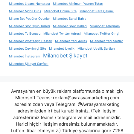
Milanobet Lisans Numarası
Milanobet Minimum Yatırım Tutarı
Milanobet Mobil Giriş
Milanobet Online Site
Milanobet Para Çekimi
Milano Bet Popüler Oyunlar
Milanobet Sanal Bahis
Milanobet Slot Oyun Türleri
Milanobet Spor Dalları
Milanobet Telegram
Milanobet Tv Bonusu
Milanobet Twitter Adresi
Milanobet Twitter Girişi
Milanobet Whatsapp Destek
Milanobet Yeni Adres
Milanobet Yeni Slotlar
Milanobet Çevrimiçi Site
Milanobet Üyelik
Milanobet Üyelik Şartları
Milanobet Şikayet
Milanobet İnstagram
Milanobet Şikayet Sayfası
Avrasya'nın en büyük reklam platformunda olmak için
Microsoft Teams:
reklam@avrasyamarketing.com
adresimizden veya Telegram: @Avrasyamarketing
adresimizden irtibat kurabilirsiniz. (Tek iletişim
adreslerimiz teams / telegram ve mail adresimizdir.
Harici hiçbir iletişim adresimiz bulunmamaktadır.
Lütfen itibar etmeyiniz.) Türkiye yasalarına göre 7258