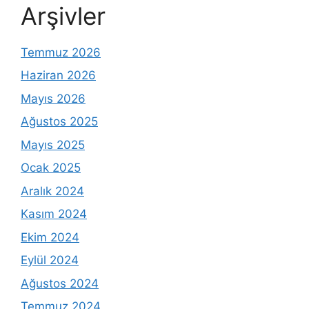
Arşivler
Temmuz 2026
Haziran 2026
Mayıs 2026
Ağustos 2025
Mayıs 2025
Ocak 2025
Aralık 2024
Kasım 2024
Ekim 2024
Eylül 2024
Ağustos 2024
Temmuz 2024