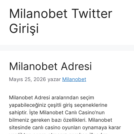
Milanobet Twitter
Girişi
Milanobet Adresi
Mayıs 25, 2026
yazar
Milanobet
Milanobet Adresi aralarından seçim
yapabileceğiniz çeşitli giriş seçeneklerine
sahiptir. İşte Milanobet Canlı Casino’nun
bilmeniz gereken bazı özellikleri. Milanobet
sitesinde canlı casino oyunları oynamaya karar