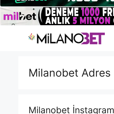
İçeriğe
atla
Milanobet Adres 
Milanobet İnstagra