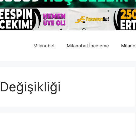
Milanobet
Milanobet İnceleme
Milano
Değişikliği
m