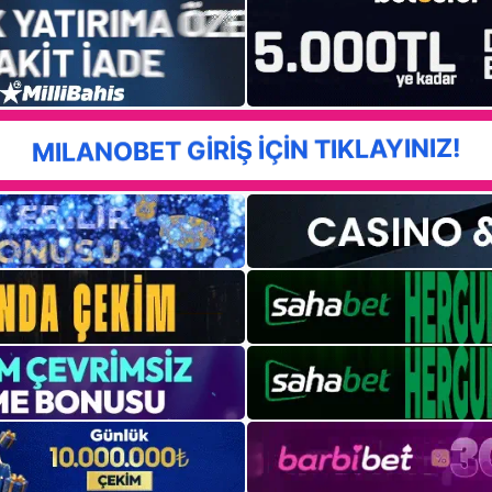
MILANOBET GİRİŞ İÇİN TIKLAYINIZ!