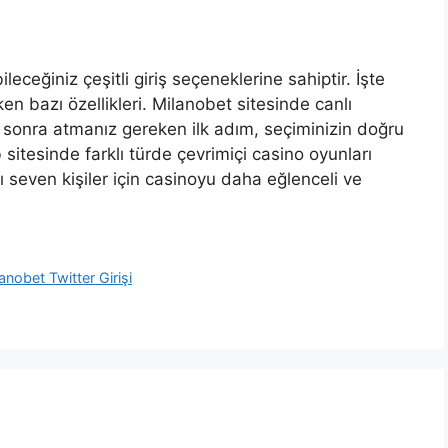
ceğiniz çeşitli giriş seçeneklerine sahiptir. İşte
n bazı özellikleri. Milanobet sitesinde canlı
 sonra atmanız gereken ilk adım, seçiminizin doğru
itesinde farklı türde çevrimiçi casino oyunları
 seven kişiler için casinoyu daha eğlenceli ve
anobet Twitter Girişi