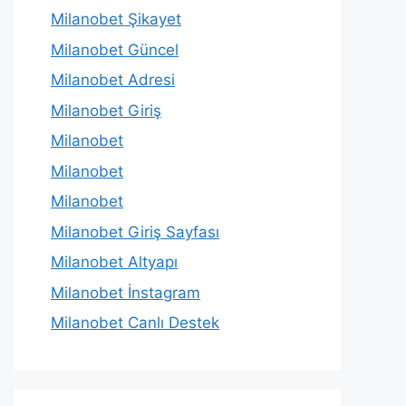
Milanobet Şikayet
Milanobet Güncel
Milanobet Adresi
Milanobet Giriş
Milanobet
Milanobet
Milanobet
Milanobet Giriş Sayfası
Milanobet Altyapı
Milanobet İnstagram
Milanobet Canlı Destek