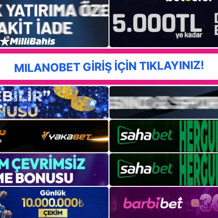
MILANOBET GİRİŞ İÇİN TIKLAYINIZ!