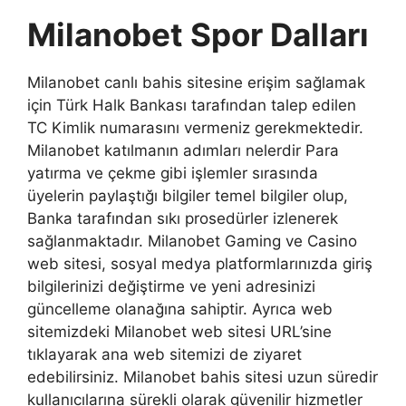
Milanobet Spor Dalları
Milanobet canlı bahis sitesine erişim sağlamak
için Türk Halk Bankası tarafından talep edilen
TC Kimlik numarasını vermeniz gerekmektedir.
Milanobet katılmanın adımları nelerdir Para
yatırma ve çekme gibi işlemler sırasında
üyelerin paylaştığı bilgiler temel bilgiler olup,
Banka tarafından sıkı prosedürler izlenerek
sağlanmaktadır. Milanobet Gaming ve Casino
web sitesi, sosyal medya platformlarınızda giriş
bilgilerinizi değiştirme ve yeni adresinizi
güncelleme olanağına sahiptir. Ayrıca web
sitemizdeki Milanobet web sitesi URL’sine
tıklayarak ana web sitemizi de ziyaret
edebilirsiniz. Milanobet bahis sitesi uzun süredir
kullanıcılarına sürekli olarak güvenilir hizmetler