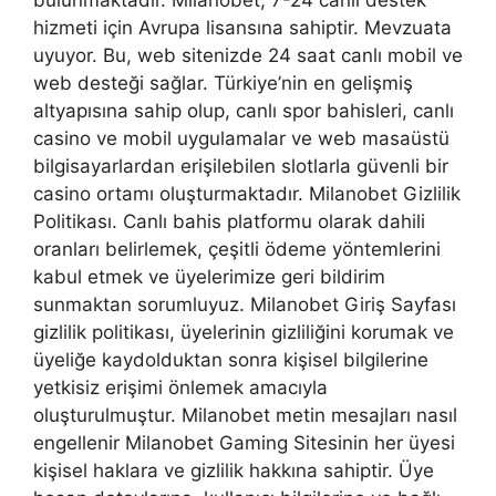
hizmeti için Avrupa lisansına sahiptir. Mevzuata
uyuyor. Bu, web sitenizde 24 saat canlı mobil ve
web desteği sağlar. Türkiye’nin en gelişmiş
altyapısına sahip olup, canlı spor bahisleri, canlı
casino ve mobil uygulamalar ve web masaüstü
bilgisayarlardan erişilebilen slotlarla güvenli bir
casino ortamı oluşturmaktadır. Milanobet Gizlilik
Politikası. Canlı bahis platformu olarak dahili
oranları belirlemek, çeşitli ödeme yöntemlerini
kabul etmek ve üyelerimize geri bildirim
sunmaktan sorumluyuz. Milanobet Giriş Sayfası
gizlilik politikası, üyelerinin gizliliğini korumak ve
üyeliğe kaydolduktan sonra kişisel bilgilerine
yetkisiz erişimi önlemek amacıyla
oluşturulmuştur. Milanobet metin mesajları nasıl
engellenir Milanobet Gaming Sitesinin her üyesi
kişisel haklara ve gizlilik hakkına sahiptir. Üye