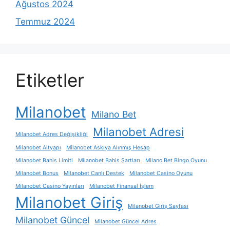
Ağustos 2024
Temmuz 2024
Etiketler
Milanobet
Milano Bet
Milanobet Adresi
Milanobet Adres Değişikliği
Milanobet Altyapı
Milanobet Askıya Alınmış Hesap
Milanobet Bahis Limiti
Milanobet Bahis Şartları
Milano Bet Bingo Oyunu
Milanobet Bonus
Milanobet Canlı Destek
Milanobet Casino Oyunu
Milanobet Casino Yayınları
Milanobet Finansal İşlem
Milanobet Giriş
Milanobet Giriş Sayfası
Milanobet Güncel
Milanobet Güncel Adres