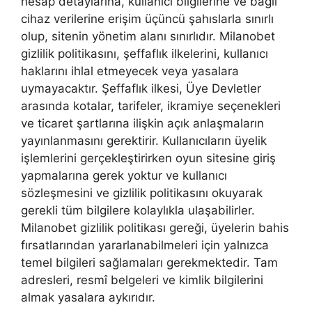
hesap detaylarına, kullanıcı bilgilerine ve bağlı
cihaz verilerine erişim üçüncü şahıslarla sınırlı
olup, sitenin yönetim alanı sınırlıdır. Milanobet
gizlilik politikasını, şeffaflık ilkelerini, kullanıcı
haklarını ihlal etmeyecek veya yasalara
uymayacaktır. Şeffaflık ilkesi, Üye Devletler
arasında kotalar, tarifeler, ikramiye seçenekleri
ve ticaret şartlarına ilişkin açık anlaşmaların
yayınlanmasını gerektirir. Kullanıcıların üyelik
işlemlerini gerçekleştirirken oyun sitesine giriş
yapmalarına gerek yoktur ve kullanıcı
sözleşmesini ve gizlilik politikasını okuyarak
gerekli tüm bilgilere kolaylıkla ulaşabilirler.
Milanobet gizlilik politikası gereği, üyelerin bahis
fırsatlarından yararlanabilmeleri için yalnızca
temel bilgileri sağlamaları gerekmektedir. Tam
adresleri, resmî belgeleri ve kimlik bilgilerini
almak yasalara aykırıdır.