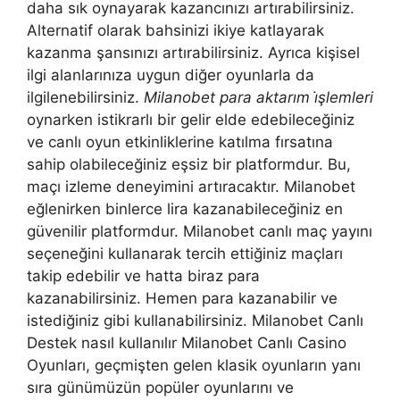
daha sık oynayarak kazancınızı artırabilirsiniz.
Alternatif olarak bahsinizi ikiye katlayarak
kazanma şansınızı artırabilirsiniz. Ayrıca kişisel
ilgi alanlarınıza uygun diğer oyunlarla da
ilgilenebilirsiniz.
Milanobet para aktarım i̇şlemleri
oynarken istikrarlı bir gelir elde edebileceğiniz
ve canlı oyun etkinliklerine katılma fırsatına
sahip olabileceğiniz eşsiz bir platformdur. Bu,
maçı izleme deneyimini artıracaktır. Milanobet
eğlenirken binlerce lira kazanabileceğiniz en
güvenilir platformdur. Milanobet canlı maç yayını
seçeneğini kullanarak tercih ettiğiniz maçları
takip edebilir ve hatta biraz para
kazanabilirsiniz. Hemen para kazanabilir ve
istediğiniz gibi kullanabilirsiniz. Milanobet Canlı
Destek nasıl kullanılır Milanobet Canlı Casino
Oyunları, geçmişten gelen klasik oyunların yanı
sıra günümüzün popüler oyunlarını ve