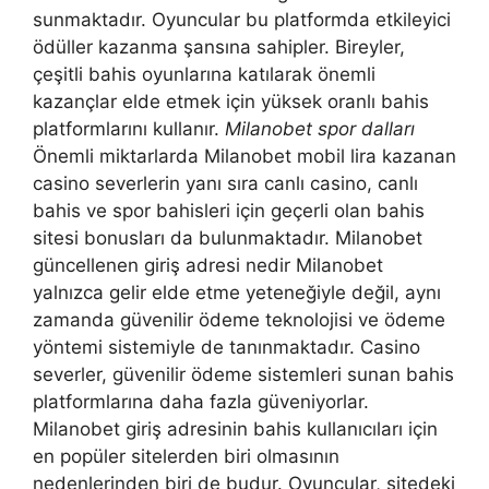
sunmaktadır. Oyuncular bu platformda etkileyici
ödüller kazanma şansına sahipler. Bireyler,
çeşitli bahis oyunlarına katılarak önemli
kazançlar elde etmek için yüksek oranlı bahis
platformlarını kullanır.
Milanobet spor dalları
Önemli miktarlarda Milanobet mobil lira kazanan
casino severlerin yanı sıra canlı casino, canlı
bahis ve spor bahisleri için geçerli olan bahis
sitesi bonusları da bulunmaktadır. Milanobet
güncellenen giriş adresi nedir Milanobet
yalnızca gelir elde etme yeteneğiyle değil, aynı
zamanda güvenilir ödeme teknolojisi ve ödeme
yöntemi sistemiyle de tanınmaktadır. Casino
severler, güvenilir ödeme sistemleri sunan bahis
platformlarına daha fazla güveniyorlar.
Milanobet giriş adresinin bahis kullanıcıları için
en popüler sitelerden biri olmasının
nedenlerinden biri de budur. Oyuncular, sitedeki