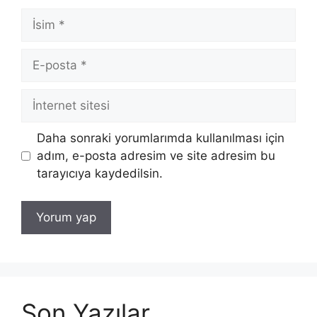
İsim
E-
posta
İnternet
sitesi
Daha sonraki yorumlarımda kullanılması için
adım, e-posta adresim ve site adresim bu
tarayıcıya kaydedilsin.
Son Yazılar