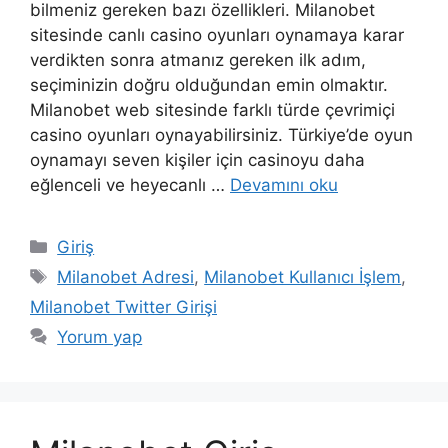
bilmeniz gereken bazı özellikleri. Milanobet
sitesinde canlı casino oyunları oynamaya karar
verdikten sonra atmanız gereken ilk adım,
seçiminizin doğru olduğundan emin olmaktır.
Milanobet web sitesinde farklı türde çevrimiçi
casino oyunları oynayabilirsiniz. Türkiye’de oyun
oynamayı seven kişiler için casinoyu daha
eğlenceli ve heyecanlı …
Devamını oku
Kategoriler
Giriş
Etiketler
Milanobet Adresi
,
Milanobet Kullanıcı İşlem
,
Milanobet Twitter Girişi
Yorum yap