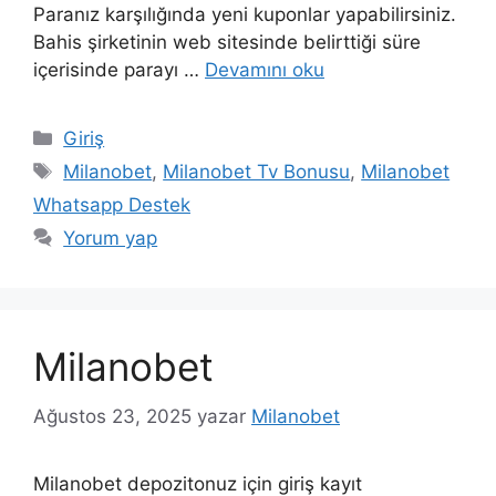
Paranız karşılığında yeni kuponlar yapabilirsiniz.
Bahis şirketinin web sitesinde belirttiği süre
içerisinde parayı …
Devamını oku
Kategoriler
Giriş
Etiketler
Milanobet
,
Milanobet Tv Bonusu
,
Milanobet
Whatsapp Destek
Yorum yap
Milanobet
Ağustos 23, 2025
yazar
Milanobet
Milanobet depozitonuz için giriş kayıt