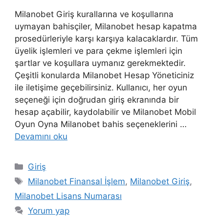
Milanobet Giriş kurallarına ve koşullarına
uymayan bahisçiler, Milanobet hesap kapatma
prosedürleriyle karşı karşıya kalacaklardır. Tüm
üyelik işlemleri ve para çekme işlemleri için
şartlar ve koşullara uymanız gerekmektedir.
Çeşitli konularda Milanobet Hesap Yöneticiniz
ile iletişime geçebilirsiniz. Kullanıcı, her oyun
seçeneği için doğrudan giriş ekranında bir
hesap açabilir, kaydolabilir ve Milanobet Mobil
Oyun Oyna Milanobet bahis seçeneklerini …
Devamını oku
Kategoriler
Giriş
Etiketler
Milanobet Finansal İşlem
,
Milanobet Giriş
,
Milanobet Lisans Numarası
Yorum yap