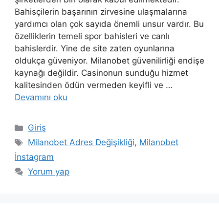
Bahisçilerin başarının zirvesine ulaşmalarına
yardımcı olan çok sayıda önemli unsur vardır. Bu
özelliklerin temeli spor bahisleri ve canlı
bahislerdir. Yine de site zaten oyunlarına
oldukça güveniyor. Milanobet güvenilirliği endişe
kaynağı değildir. Casinonun sunduğu hizmet
kalitesinden ödün vermeden keyifli ve …
Devamını oku
Kategoriler
Giriş
Etiketler
Milanobet Adres Değişikliği
,
Milanobet
İnstagram
Yorum yap