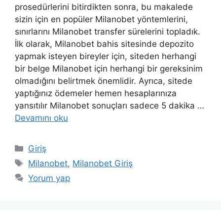
prosedürlerini bitirdikten sonra, bu makalede
sizin için en popüler Milanobet yöntemlerini,
sınırlarını Milanobet transfer sürelerini topladık.
İlk olarak, Milanobet bahis sitesinde depozito
yapmak isteyen bireyler için, siteden herhangi
bir belge Milanobet için herhangi bir gereksinim
olmadığını belirtmek önemlidir. Ayrıca, sitede
yaptığınız ödemeler hemen hesaplarınıza
yansıtılır Milanobet sonuçları sadece 5 dakika …
Devamını oku
Kategoriler
Giriş
Etiketler
Milanobet
,
Milanobet Giriş
Yorum yap