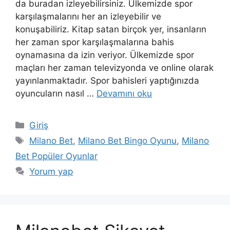
da buradan izleyebilirsiniz. Ülkemizde spor
karşılaşmalarını her an izleyebilir ve
konuşabiliriz. Kitap satan birçok yer, insanların
her zaman spor karşılaşmalarına bahis
oynamasına da izin veriyor. Ülkemizde spor
maçları her zaman televizyonda ve online olarak
yayınlanmaktadır. Spor bahisleri yaptığınızda
oyuncuların nasıl …
Devamını oku
Kategoriler
Giriş
Etiketler
Milano Bet
,
Milano Bet Bingo Oyunu
,
Milano
Bet Popüler Oyunlar
Yorum yap