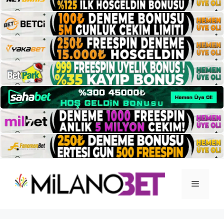
İçeriğe
atla
Menü