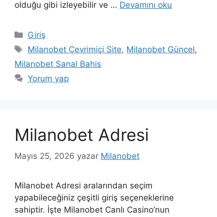
olduğu gibi izleyebilir ve …
Devamını oku
Kategoriler
Giriş
Etiketler
Milanobet Çevrimiçi Site
,
Milanobet Güncel
,
Milanobet Sanal Bahis
Yorum yap
Milanobet Adresi
Mayıs 25, 2026
yazar
Milanobet
Milanobet Adresi aralarından seçim
yapabileceğiniz çeşitli giriş seçeneklerine
sahiptir. İşte Milanobet Canlı Casino’nun