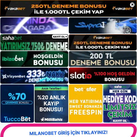
×
MILANOBET GİRİŞ İÇİN TIKLAYINIZ!