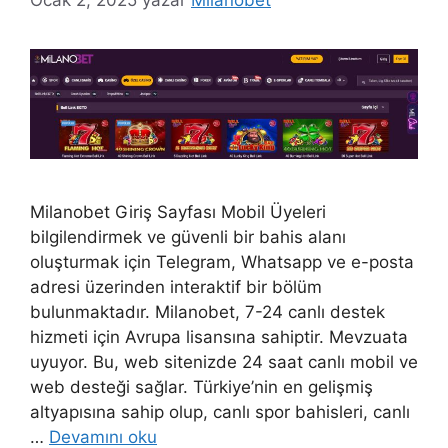
Ocak 2, 2025
yazar
Milanobet
Milanobet Giriş Sayfası Mobil Üyeleri
bilgilendirmek ve güvenli bir bahis alanı
oluşturmak için Telegram, Whatsapp ve e-posta
adresi üzerinden interaktif bir bölüm
bulunmaktadır. Milanobet, 7-24 canlı destek
hizmeti için Avrupa lisansına sahiptir. Mevzuata
uyuyor. Bu, web sitenizde 24 saat canlı mobil ve
web desteği sağlar. Türkiye’nin en gelişmiş
altyapısına sahip olup, canlı spor bahisleri, canlı
…
Devamını oku