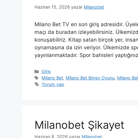
Haziran 15, 2026
yazar
Milanobet
Milano Bet TV en son giriş adresidir. Üyele
maçı da buradan izleyebilirsiniz. Ülkemizde
konuşabiliriz. Kitap satan birçok yer, ins
oynamasına da izin veriyor. Ülkemizde sp
yayınlanmaktadır. Spor bahisleri yaptığın
Kategoriler
Giriş
Etiketler
Milano Bet
,
Milano Bet Bingo Oyunu
,
Milano Be
Yorum yap
Milanobet Şikayet
Haziran 8, 2026
yazar
Milanobet