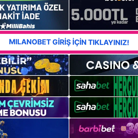
MILANOBET GİRİŞ İÇİN TIKLAYINIZ!