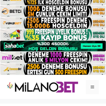
İçeriğe
atla
Menü