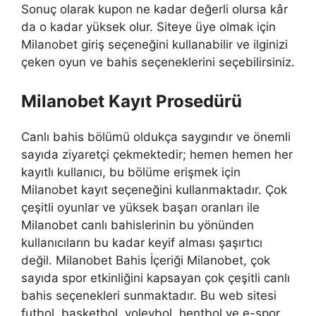
Sonuç olarak kupon ne kadar değerli olursa kâr
da o kadar yüksek olur. Siteye üye olmak için
Milanobet giriş seçeneğini kullanabilir ve ilginizi
çeken oyun ve bahis seçeneklerini seçebilirsiniz.
Milanobet Kayıt Prosedürü
Canlı bahis bölümü oldukça saygındır ve önemli
sayıda ziyaretçi çekmektedir; hemen hemen her
kayıtlı kullanıcı, bu bölüme erişmek için
Milanobet kayıt seçeneğini kullanmaktadır. Çok
çeşitli oyunlar ve yüksek başarı oranları ile
Milanobet canlı bahislerinin bu yönünden
kullanıcıların bu kadar keyif alması şaşırtıcı
değil. Milanobet Bahis İçeriği Milanobet, çok
sayıda spor etkinliğini kapsayan çok çeşitli canlı
bahis seçenekleri sunmaktadır. Bu web sitesi
futbol, basketbol, voleybol, hentbol ve e-spor