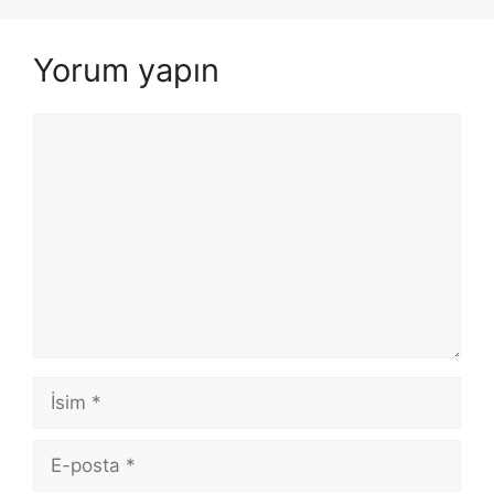
Yorum yapın
Yorum
İsim
E-
posta