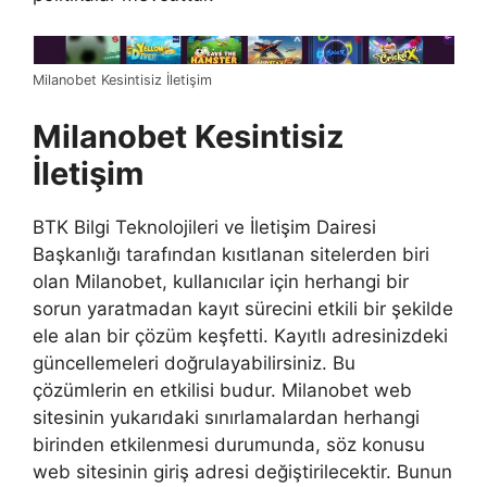
Milanobet Kesintisiz İletişim
Milanobet Kesintisiz
İletişim
BTK Bilgi Teknolojileri ve İletişim Dairesi
Başkanlığı tarafından kısıtlanan sitelerden biri
olan Milanobet, kullanıcılar için herhangi bir
sorun yaratmadan kayıt sürecini etkili bir şekilde
ele alan bir çözüm keşfetti. Kayıtlı adresinizdeki
güncellemeleri doğrulayabilirsiniz. Bu
çözümlerin en etkilisi budur. Milanobet web
sitesinin yukarıdaki sınırlamalardan herhangi
birinden etkilenmesi durumunda, söz konusu
web sitesinin giriş adresi değiştirilecektir. Bunun