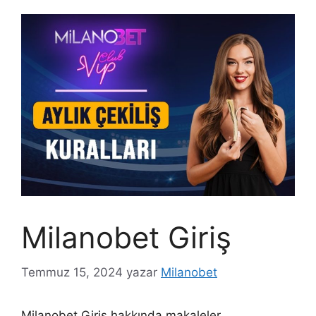
Milanobet Giriş
Temmuz 15, 2024
yazar
Milanobet
Milanobet Giriş hakkında makaleler