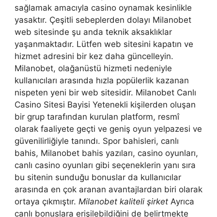
sağlamak amacıyla casino oynamak kesinlikle
yasaktır. Çeşitli sebeplerden dolayı Milanobet
web sitesinde şu anda teknik aksaklıklar
yaşanmaktadır. Lütfen web sitesini kapatın ve
hizmet adresini bir kez daha güncelleyin.
Milanobet, olağanüstü hizmeti nedeniyle
kullanıcıları arasında hızla popülerlik kazanan
nispeten yeni bir web sitesidir. Milanobet Canlı
Casino Sitesi Bayisi Yetenekli kişilerden oluşan
bir grup tarafından kurulan platform, resmî
olarak faaliyete geçti ve geniş oyun yelpazesi ve
güvenilirliğiyle tanındı. Spor bahisleri, canlı
bahis, Milanobet bahis yazıları, casino oyunları,
canlı casino oyunları gibi seçeneklerin yanı sıra
bu sitenin sunduğu bonuslar da kullanıcılar
arasında en çok aranan avantajlardan biri olarak
ortaya çıkmıştır.
Milanobet kaliteli şirket
Ayrıca
canlı bonuslara erişilebildiğini de belirtmekte