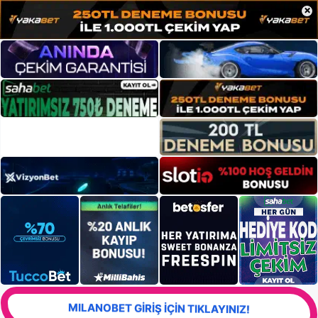
×
MILANOBET GİRİŞ İÇİN TIKLAYINIZ!