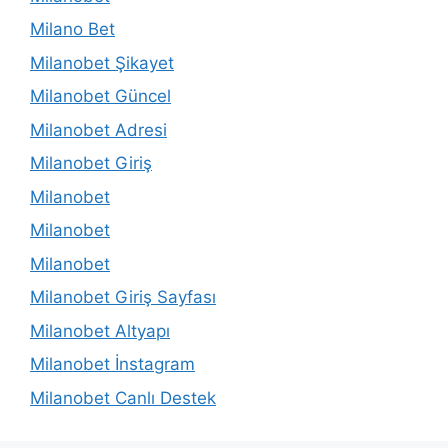
Milano Bet
Milanobet Şikayet
Milanobet Güncel
Milanobet Adresi
Milanobet Giriş
Milanobet
Milanobet
Milanobet
Milanobet Giriş Sayfası
Milanobet Altyapı
Milanobet İnstagram
Milanobet Canlı Destek