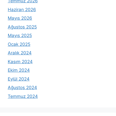
Temmuz 2026
Haziran 2026
Mayıs 2026
Ağustos 2025
Mayıs 2025
Ocak 2025
Aralık 2024
Kasım 2024
Ekim 2024
Eylül 2024
Ağustos 2024
Temmuz 2024