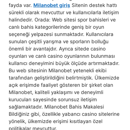
fayda var.
Milanobet giriş
Sitenin destek hattı
sürekli olarak mevcuttur ve kullanıcılarla iletişim
halindedir. Orada: Web sitesi spor bahisleri ve
canlı bahis kategorilerinde geniş bir oyun
seçeneği yelpazesi sunmaktadır. Kullanıcılara
sunulan çeşitli yarışma ve sporların bolluğu
önemli bir avantajdır. Ayrıca sitede casino
oyunları ve canlı casino oyunlarının bulunması
kullanıcı deneyimini büyük ölçüde artırmaktadır.
Bu web sitesinin Milanobet yetenekli ekibi
tarafından geliştirildiğini belirtmiştik. Ülkemizde
açık erişimde faaliyet gösteren bir şirket olan
Milanobet, kaliteli yaklaşımı ve deneyimli
kurucuları sayesinde sorunsuz iletişim
sağlamaktadır. Milanobet Bahis Makalesi
Bildiğiniz gibi, özellikle yabancı casino sitelerine
yönelik, ülkemizde erişimi kısıtlayan özel
politikalar mevcuttur.