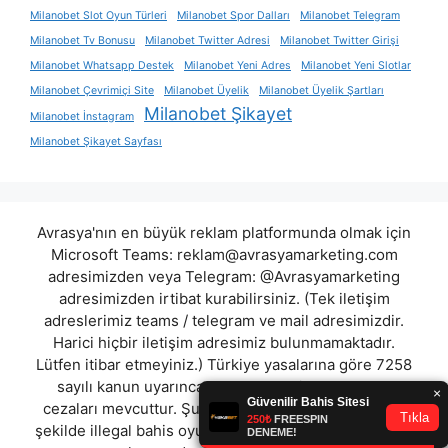
Milanobet Slot Oyun Türleri
Milanobet Spor Dalları
Milanobet Telegram
Milanobet Tv Bonusu
Milanobet Twitter Adresi
Milanobet Twitter Girişi
Milanobet Whatsapp Destek
Milanobet Yeni Adres
Milanobet Yeni Slotlar
Milanobet Çevrimiçi Site
Milanobet Üyelik
Milanobet Üyelik Şartları
Milanobet Şikayet
Milanobet İnstagram
Milanobet Şikayet Sayfası
Avrasya'nın en büyük reklam platformunda olmak için
Microsoft Teams:
reklam@avrasyamarketing.com
adresimizden veya Telegram: @Avrasyamarketing
adresimizden irtibat kurabilirsiniz. (Tek iletişim
adreslerimiz teams / telegram ve mail adresimizdir.
Harici hiçbir iletişim adresimiz bulunmamaktadır.
Lütfen itibar etmeyiniz.) Türkiye yasalarına göre 7258
sayılı kanun uyarınca yasa dışı bahis oynamanın
cezaları mevcuttur. Şu an bulunduğunuz site hiç bir
şekilde illegal bahis oyunları oynatmıyor ve oynamaya