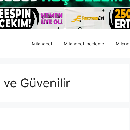
Milanobet
Milanobet İnceleme
Milano
 ve Güvenilir