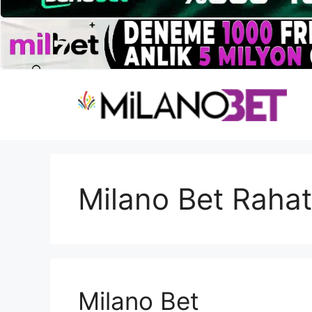
İçeriğe
atla
Milano Bet Rahat
Milano Bet