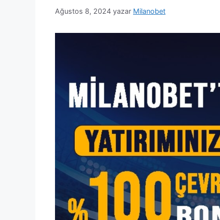
Ağustos 8, 2024
yazar
Milanobet