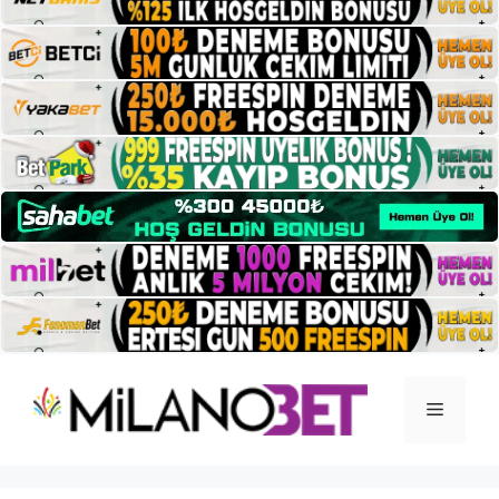
İçeriğe
atla
Menü