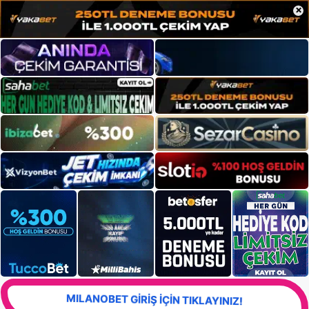
×
MILANOBET GİRİŞ İÇİN TIKLAYINIZ!