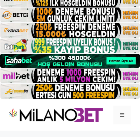
İçeriğe
atla
Menü