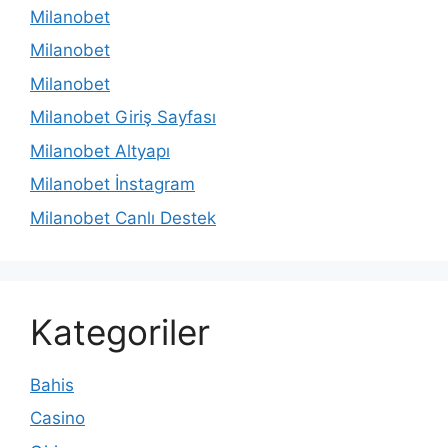
Milanobet
Milanobet
Milanobet
Milanobet Giriş Sayfası
Milanobet Altyapı
Milanobet İnstagram
Milanobet Canlı Destek
Kategoriler
Bahis
Casino